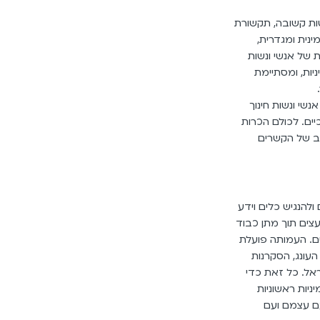
ת קשובה, תקשורת
ינית ומגדרית,
ות של אנשי ונשות
יניות, ומסתיימת
ת מנוסות, אנשי ונשות חינוך
כיים. לכולם הכרות
רחב של הקשרים
חשוף, לקדם ולהנגיש כלים וידע
עצים תוך מתן כבוד
ם. העמותה פועלת
העונג, הסקרנות
אל. כל זאת כדי
יניות ראשוניות
עם עצמם ועם