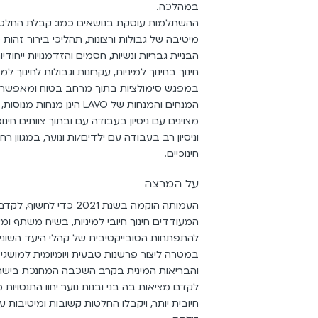
במהלכה.
ההשתלמות עוסקת בנושאים כמו: קבלת החלטו
מיטיבה של גבולות ורצונות, תהליכי בירור זהות מ
הבניית גבריות ונשיות, חסמים והזדמנויות ייחודי
חינוך בחינוך למיניות, עקרונות וגבולות לחינוך למ
במפגש סימולציות בתוך מרחב בטוח ומאפשר.
המנחים והמנחות של LAVO הינן מנחו
מצוינים עם ניסיון בעבודה עם ובתוך צוותים חינו
וניסיון רב בעבודה עם ילדים/ות ונוער, במגוון 
חינוכיים.
על המרצה
העמותה הוקמה בשנת 2021 כדי ל
המעודדים חינוך חיובי למיניות, בשיח משתף ומ
להתפתחות הסובייקטיבית של קהלי היעד השוני
במטרה ליצור פרשנות טבעית ויומיומית למושגי 
והבריאות המינית בקרב השכבה המחנכת בישר
לקדם מציאות בה בני ובנות נוער יחוו התנסויות מ
חיובית יותר, ויקבלו החלטות קשובות ומיטיבות 