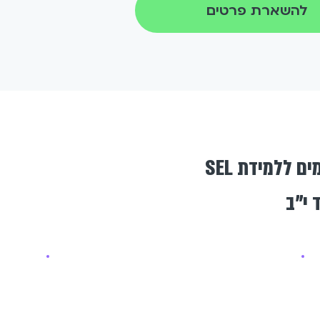
להשארת פרטים
 ללמידת SEL
 י"ב