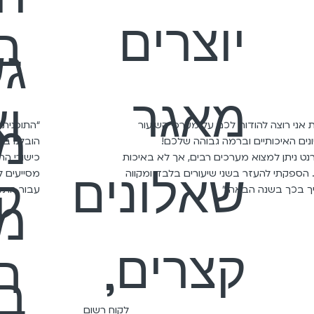
יוצרים
ב
גש
מאגר
וא
מכ
 אני רוצה להודות לכם על מערכי השיעור
“התוכנית
נים האיכותיים וברמה גבוהה שלכם!
הובלנו בב
נט ניתן למצוא מערכים רבים, אך לא באיכות
שאלונים
ק
הספקתי להעזר בשני שיעורים בלבד ומקווה
מסייעים ל
 בכך בשנה הבאה.״
עבור התלמ
מ
קצרים,
ה
ב
לקוח רשום