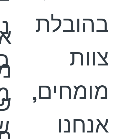
בהובלת
נ
אנ
צוות
ב
מא
מומחים,
מ
ש
אנחנו
ש
ח