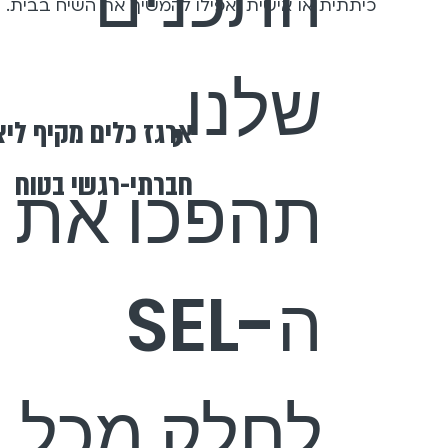
התכנים
כיתתית או אישית ואפילו להמשיך את השיח בבית.
שלנו,
ארגז כלים מקיף לי
חברתי-רגשי בטוח
תהפכו את
ה-SEL
לחלק מכל