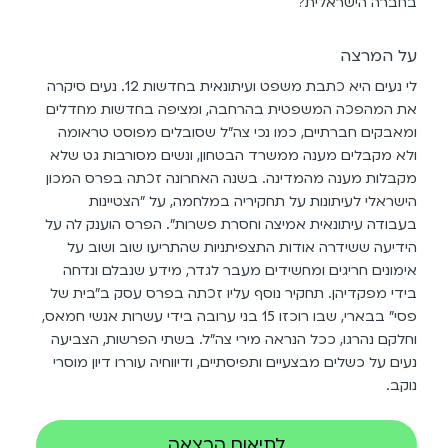
בחברה הישראלית?
על המרצה
לי נעים היא כתבת משפט ועיתונאית בחדשות 12. נעים סיקרה
את המהפכה המשפטית בהרחבה, ומציפה בחדשות מחדלים
ומאבקים חברתיים, כמו נכי צה"ל שסובלים מפוסט טראומה
ולא מקבלים מענה ממשרד הבטחון, ונשים מסורבות גט שלא
מקבלות מענה מהמדינה. בשנה האחרונה זכתה בפרס המכון
הישראלי לעיתונות על תחקיריה במלחמה, על "הצטיינות
בעבודה עיתונאית אמיצה וחסרת פשרות". הפרס הוענק לה על
הידיעה ששידרה אודות התצפיתניות שהתריעו שוב ושוב על
אימונים חריגים ומחשידים מעבר לגדר, מידע שנבלם ונדחה
בידי מפקדיהן. תחקיר נוסף עליו זכתה בפרס עסק ב"בית של
פסי" בבארי, שבו רוכזו 15 בני ערובה בידי עשרות אנשי חמאס,
וחלקם נהרגו, ככל הנראה מירי צה"ל. בשתי הפרשות, הצביעה
נעים על כשלים מבצעיים ותפיסתיים, ודיווחיה עוררו דיון מוסרי
נוקב.
לתיאום הרצאה