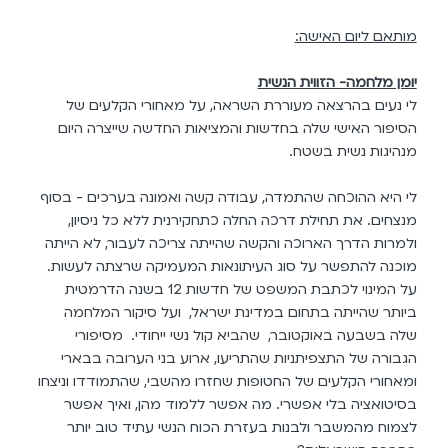
מותאם ליום האישה:
יומן מלחמה- הזווית הנשית
לי נעים בהרצאה מעוררת השראה, על מאחורי הקלעים של
הסיפור האישי שלה בחדשות והמציאות החדשה שייצרה היום
מנהיגות נשית בשטח.
לי היא ההוכחה שהתמדה, עבודה קשה ואמונה בערכים - בסוף
מנצחים. את תחילת דרכה החלה כתחקירנית ללא כל ניסיון,
ולמרות הדרך הארוכה והקשה שהייתה צריכה לעבור, לא הייתה
מוכנה להתפשר על סוג העיתונאות המעמיקה שרצתה לעשות.
על המינוי לכתבת המשפט של חדשות 12 בשנה הדרמטית
ביותר שהייתה בתחום במדינת ישראל, ועל סיקור המלחמה
שלה בשבעה באוקטובר, שהביא קול נשי ייחודי. מסיפורי
הגבורה של התצפיתניות שהתריעו, ארוע בני הערובה בבארי
ומאחורי הקלעים של החטופות שחזרו מהשבי, שהתמודדו וניצחו
בסיטואציה בלי אפשרי. מה אפשר ללמוד מהן, ואיך אפשר
לצמוח מהמשבר ולבנות בעזרת הכוח הנשי עתיד טוב יותר